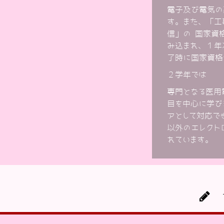
電子及び電気の
す。また、「工
信」の 国家資
み込まれ、１年
了時に国家資格
２学年では
専門となる医用
目を中心に学び
アとして対応で
以外のエレクト
れています。
カ