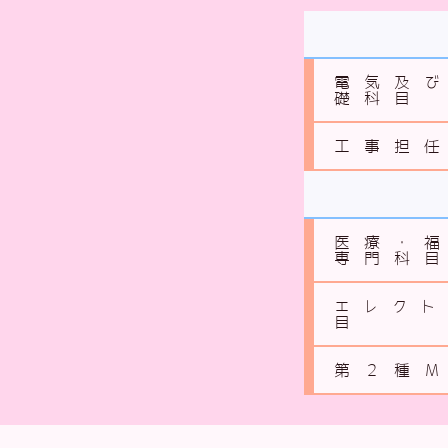
電気及
礎科目
工事担
医療・
専門科
エレク
目
第２種