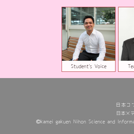
Student's Voice
Te
日本コ
日本メ
kamei gakuen Nihon Science and Informa