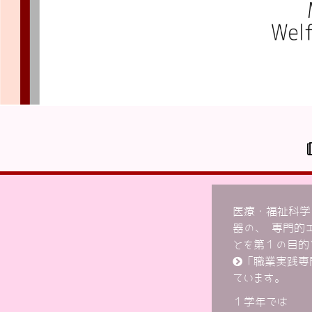
医療・福祉科学
器の、 専門的
とを第１の目的
「職業実践専
ています。
１学年では