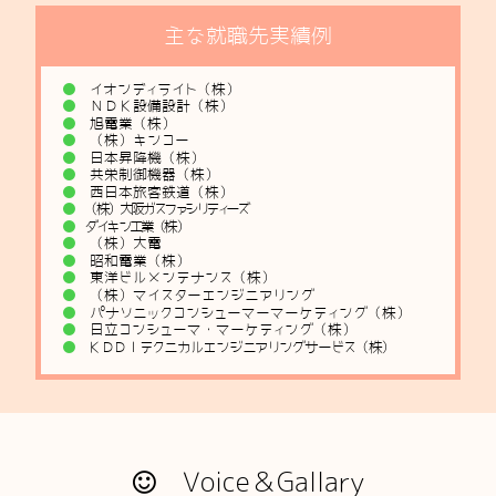
主な就職先実績例
イオンディライト（株）
ＮＤＫ設備設計（株）
旭電業（株）
（株）キンコー
日本昇降機（株）
共栄制御機器（株）
西日本旅客鉄道（株）
（株）大阪ガスファシリティーズ
ダイキン工業（株）
（株）大電
昭和電業（株）
東洋ビルメンテナンス（株）
（株）マイスターエンジニアリング
パナソニックコンシューマーマーケティング（株）
日立コンシューマ・マーケティング（株）
ＫＤＤＩテクニカルエンジニアリングサービス（株）
Voice＆Gallary