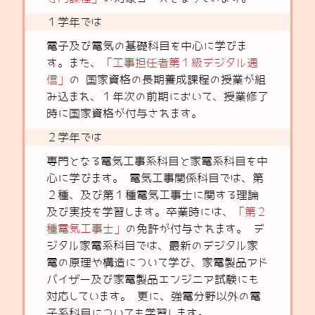
１学年では
電子及び電気の基礎科目を中心に学びま
す。また、
「工事担任者第１級デジタル通
信」
の 国家資格の長期養成課程の授業が組
み込まれ、１年次の前期において、授業修了
時に国家資格が付与されます。
２学年では
専門となる電気工事系科目と家電系科目を中
心に学びます。 電気工事関係科目では、第
２種、及び第１種電気工事士に関する理論
及び実技を学習します。卒業時には、
「第２
種電気工事士」
の免許が付与されます。 デ
ジタル家電系科目では、最新のデジタル家
電の原理や構造について学び、家電製品アド
バイザー及び家電製品エンジニア試験にも
対応しています。 更に、強電分野以外の電
子系科目についても学習します。