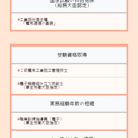
国家試験の科目免除
（総務大臣認定）
工事担任者全種
「電気通信の基礎」
受験資格取得
２級電気工事施工管理技士
電子機器組み立て技能士
（厚生労働大臣指定）
実務経験年数の短縮
職業訓練指導員（電子）
（厚生労働大臣指定）